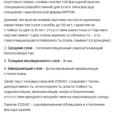
грунтом и семью слоями смолистой фасадной краски,
специально разработанной для этого типа фасада
специалистами японской фирмы NIPPON.
Данный тип краски помимо высоких эксплуатационных
характеристик (срок службы до 50 лет, гарантия на
стойкость цвета 10 лет, отсутствие разнотона от партии к
партии) имеет одну очень важную особенность – это
самоочищающаяся поверхность (грязь смывается дождем).
2.
Средний слой
– теплоизоляционный самозатухающий
пенополиуретан.
3.
Толщина изоляционного слоя
– 16 мм.
4.
Завершающий слой
– фольгированная армирующая
стеклоткань.
Свойства стеновых панелей ZODIAC: сохраняет тепло,
декоративность, огнеупорность, влагостойкость,
гидроизоляция, звукоизоляция, энергосбережение,
отсутствие вредного воздействия на окружающую среду.
Панели ZODIAC – одновременная облицовка и утепление
фасада здания.