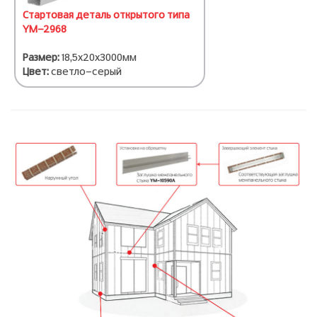
Стартовая деталь открытого типа
YM-2968
Размер:
18,5х20х3000мм
Цвет:
светло-серый