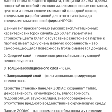
лист из стали холодного проката, толщиной 0,32мм-0,35мм,
покрытый по особой технологии алюмоцинковым составом,
грунтом и семью слоями смолистой фасадной краски,
специально разработанной для этого типа фасада
специалистами японской фирмы NIPPON.
Данный тип краски помимо высоких эксплуатационных
характеристик (срок службы до 50 лет, гарантия на
стойкость цвета 10 лет, отсутствие разнотона от партии к
партии) имеет одну очень важную особенность – это
самоочищающаяся поверхность (грязь смывается дождем).
2.
Средний слой
– теплоизоляционный самозатухающий
пенополиуретан.
3.
Толщина изоляционного слоя
– 16 мм.
4.
Завершающий слой
– фольгированная армирующая
стеклоткань.
Свойства стеновых панелей ZODIAC: сохраняет тепло,
декоративность, огнеупорность, влагостойкость,
гидроизоляция, звукоизоляция, энергосбережение,
отсутствие вредного воздействия на окружающую среду.
Панели ZODIAC – одновременная облицовка и утепление