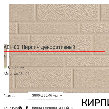
AE1-001 Кирпич декоративный
AE1-001
В наличии
Артикул: AE1-001
Размер:
Текстура: